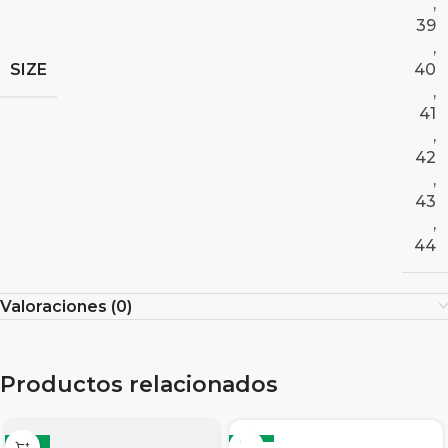
,
39
,
SIZE
40
,
41
,
42
,
43
,
44
Valoraciones (0)
Productos relacionados
-19%
-12%