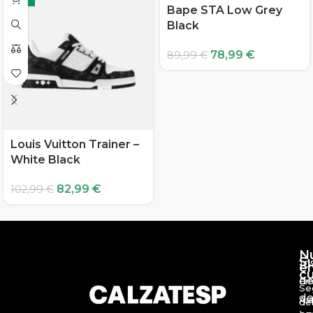
Bape STA Low Grey
Black
78,99
€
89,99
€
Louis Vuitton Trainer –
White Black
82,99
€
102,99
€
N
S
10
e
c
d
En
Se
de
Av
de