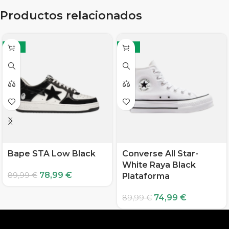
Productos relacionados
-12%
-17%
Bape STA Low Black
Converse All Star-
White Raya Black
78,99
€
89,99
€
Plataforma
74,99
€
89,99
€