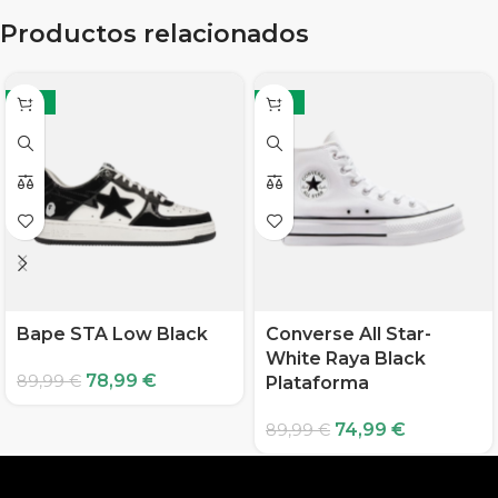
Productos relacionados
-12%
-17%
Bape STA Low Black
Converse All Star-
White Raya Black
78,99
€
89,99
€
Plataforma
74,99
€
89,99
€