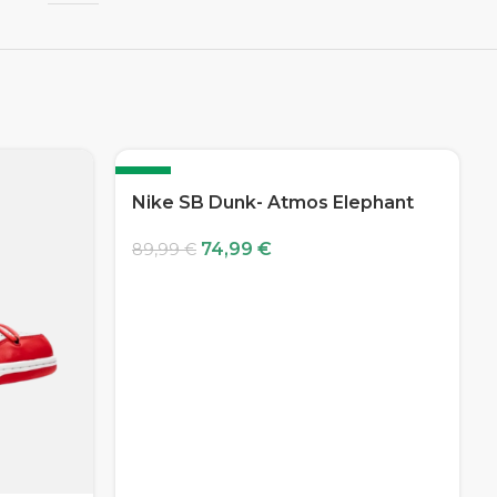
-17%
Nike SB Dunk- Atmos Elephant
74,99
€
89,99
€