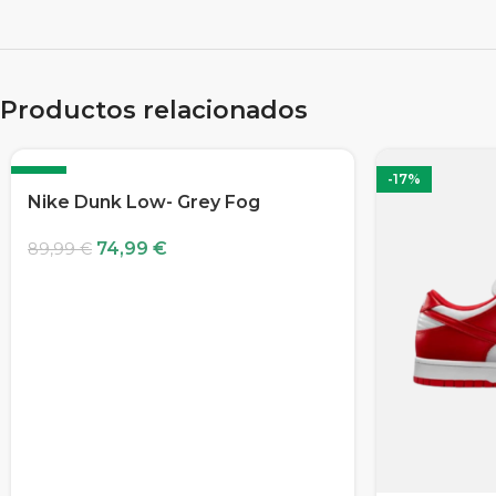
Productos relacionados
-17%
-17%
Nike Dunk Low- Grey Fog
74,99
€
89,99
€