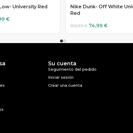
Low- University Red
Nike Dunk- Off White Uni
Red
99
€
74,99
€
89,99
€
sa
Su cuenta
Seguimiento del pedido
Iniciar sesión
nes
Crear una cuenta
os