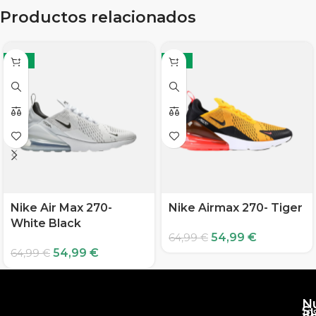
Productos relacionados
-15%
-15%
Nike Air Max 270-
Nike Airmax 270- Tiger
White Black
54,99
€
64,99
€
54,99
€
64,99
€
N
S
10