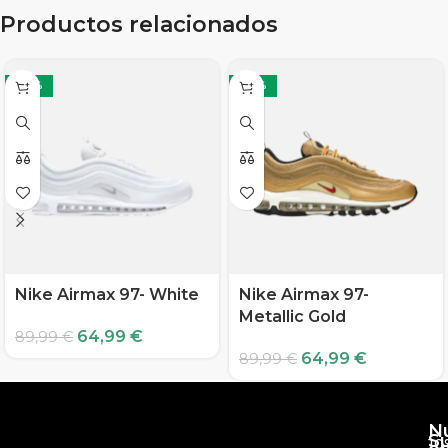
Productos relacionados
-28%
-28%
Nike Airmax 97- White
Nike Airmax 97-
Metallic Gold
64,99
€
89,99
€
64,99
€
89,99
€
N
S
10