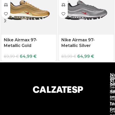
Nike Airmax 97-
Nike Airmax 97-
Metallic Gold
Metallic Silver
64,99
€
64,99
€
89,99
€
89,99
€
N
S
10
e
c
d
En
Se
de
Av
de
en
Le
Ini
tu
Té
se
Co
pr
Cr