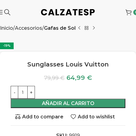
Inicio
Accesorios
Gafas de Sol
-19%
Sunglasses Louis Vuitton
64,99
€
79,99
€
AÑADIR AL CARRITO
Add to compare
Add to wishlist
SKU:
9919