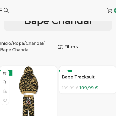
Bape Chandal
Inicio
Ropa
Chándal
Filters
Bape Chandal
-42%
-42%
Bape Tracksuit
109,99
€
189,99
€