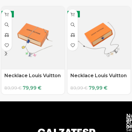
-11%
-11%
Necklace Louis Vuitton
Necklace Louis Vuitton
79,99
€
79,99
€
89,99
€
89,99
€
N
S
10
e
c
d
En
Se