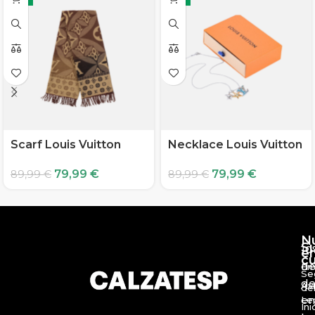
Scarf Louis Vuitton
Necklace Louis Vuitton
79,99
€
79,99
€
89,99
€
89,99
€
N
S
10
e
c
d
En
Se
de
Av
de
en
Le
Ini