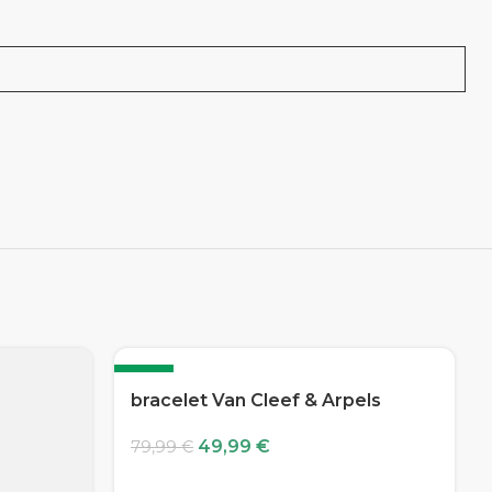
-38%
bracelet Van Cleef & Arpels
49,99
€
79,99
€