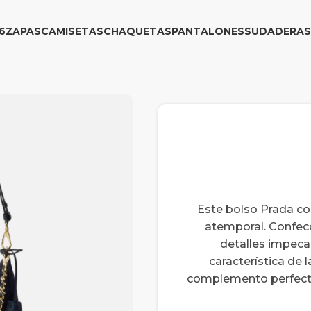
6
ZAPAS
CAMISETAS
CHAQUETAS
PANTALONES
SUDADERAS
Este bolso Prada co
atemporal. Confecc
detalles impecabl
característica de l
complemento perfecto 