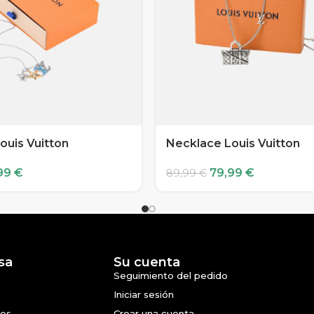
ouis Vuitton
Necklace Louis Vuitton
99
€
79,99
€
89,99
€
sa
Su cuenta
Seguimiento del pedido
Iniciar sesión
nes
Crear una cuenta