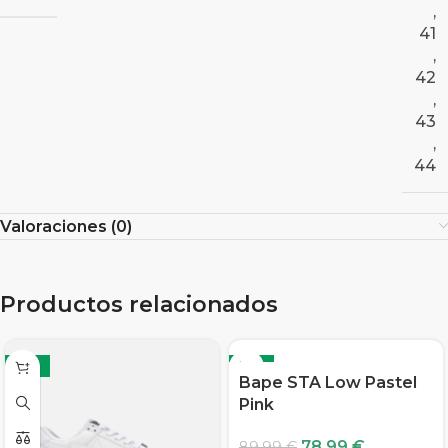
,
41
,
42
,
43
,
44
Valoraciones (0)
Productos relacionados
-12%
-12%
Bape STA Low Pastel
Pink
78,99
€
89,99
€