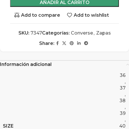
AÑADIR AL CARRITO
Add to compare
Add to wishlist
SKU:
7347
Categorías:
Converse
,
Zapas
Share:
Información adicional
36
,
37
,
38
,
39
,
SIZE
40