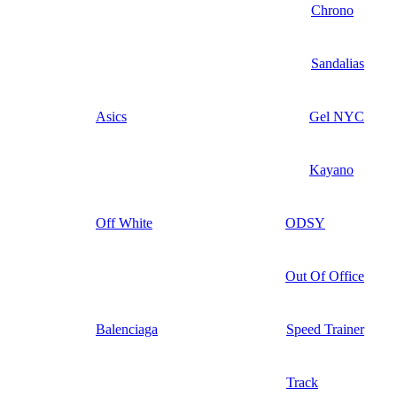
Chrono
Sandalias
Asics
Gel NYC
Kayano
Off White
ODSY
Out Of Office
Balenciaga
Speed Trainer
Track