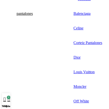
pantalones
Balenciaga
Celine
Corteiz Pantalones
Dior
Louis Vuitton
Moncler
0
Off White
Shop
Wishlist
My account
Cart