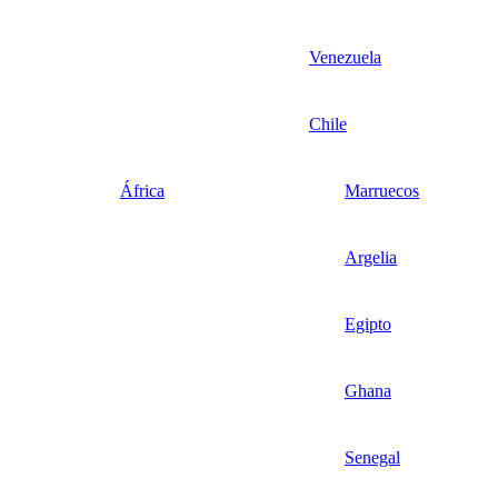
Venezuela
Chile
África
Marruecos
Argelia
Egipto
Ghana
Senegal