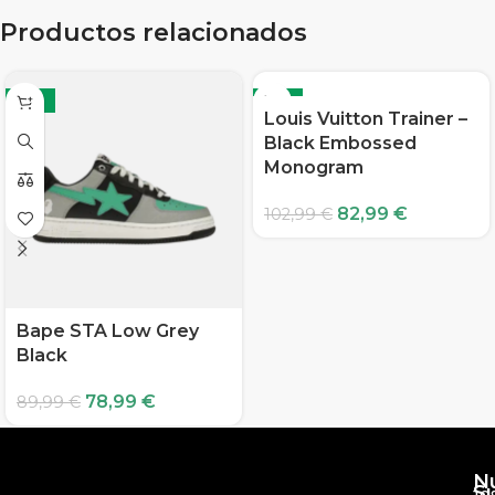
Productos relacionados
-12%
-19%
Louis Vuitton Trainer –
Black Embossed
Monogram
82,99
€
102,99
€
Bape STA Low Grey
Black
78,99
€
89,99
€
N
S