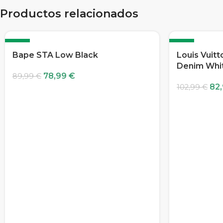
Productos relacionados
-12%
-19%
Bape STA Low Black
Louis Vuit
Denim Whi
78,99
€
89,99
€
82
102,99
€