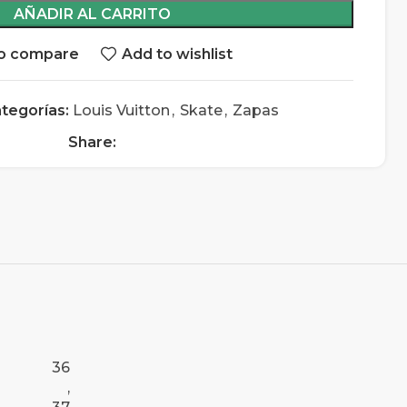
AÑADIR AL CARRITO
o compare
Add to wishlist
tegorías:
Louis Vuitton
,
Skate
,
Zapas
Share:
36
,