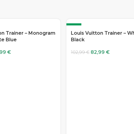
-19%
ton Trainer – Monogram
Louis Vuitton Trainer – W
te Blue
Black
,99
€
82,99
€
102,99
€