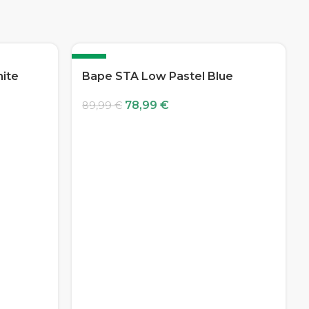
-12%
hite
Bape STA Low Pastel Blue
78,99
€
89,99
€