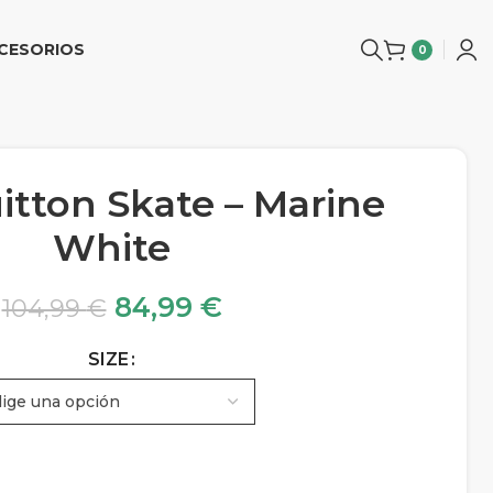
CESORIOS
0
itton Skate – Marine
White
84,99
€
104,99
€
SIZE