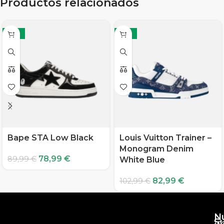
Productos relacionados
-12%
-19%
Bape STA Low Black
Louis Vuitton Trainer –
Monogram Denim
78,99
€
89,99
€
White Blue
82,99
€
102,99
€
N
S
10