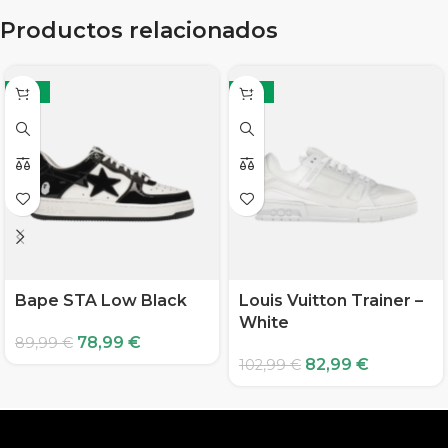
Productos relacionados
-12%
-19%
Bape STA Low Black
Louis Vuitton Trainer –
White
78,99
€
89,99
€
82,99
€
102,99
€