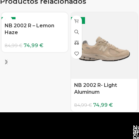
Productos relacionados
-12%
-12%
NB 2002 R – Lemon
Haze
74,99
€
84,99
€
NB 2002 R- Light
Aluminum
74,99
€
84,99
€
N
S
10
e
c
d