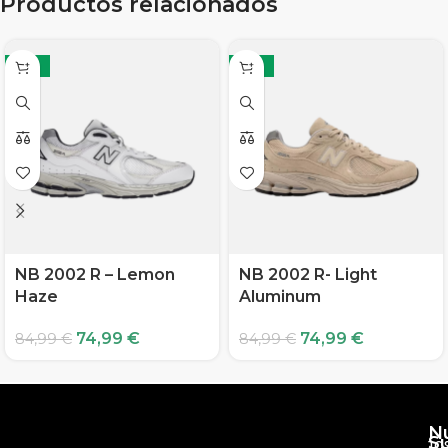
-12%
-12%
NB 2002 R – Lemon
NB 2002 R- Light
Haze
Aluminum
74,99
€
74,99
€
84,99
€
84,99
€
Nu
Su
10
em
cu
de
Env