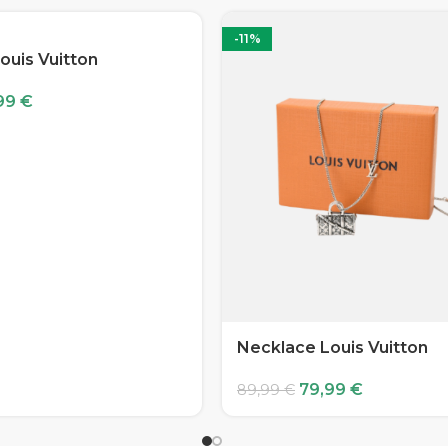
-11%
ouis Vuitton
99
€
Necklace Louis Vuitton
79,99
€
89,99
€