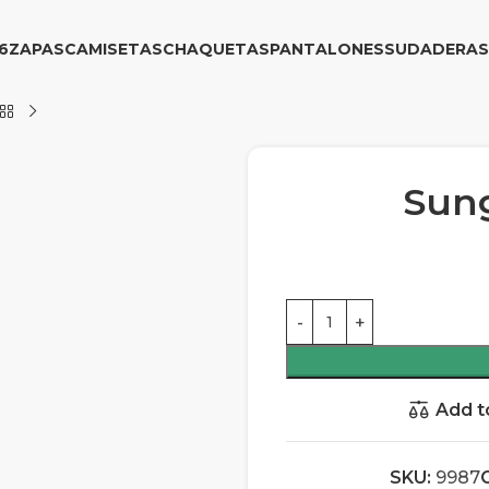
6
ZAPAS
CAMISETAS
CHAQUETAS
PANTALONES
SUDADERAS
Sung
Add t
SKU:
9987