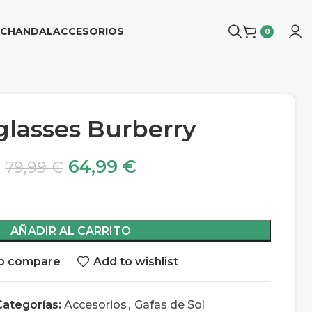
CHANDAL
ACCESORIOS
0
lasses Burberry
64,99
€
79,99
€
AÑADIR AL CARRITO
o compare
Add to wishlist
Categorías:
Accesorios
,
Gafas de Sol