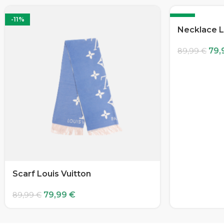
-11%
-11%
Necklace L
79,
89,99
€
Scarf Louis Vuitton
79,99
€
89,99
€