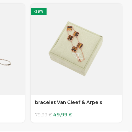
-38%
bracelet Van Cleef & Arpels
49,99
€
79,99
€