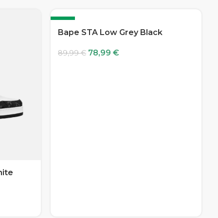
-12%
Bape STA Low Grey Black
78,99
€
89,99
€
hite