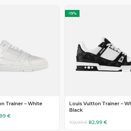
-19%
on Trainer – White
Louis Vuitton Trainer – W
Black
,99
€
82,99
€
102,99
€