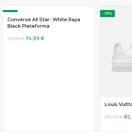
-17%
-19%
Converse All Star- White Raya
Black Plataforma
74,99
€
89,99
€
Louis Vuitt
82
102,99
€